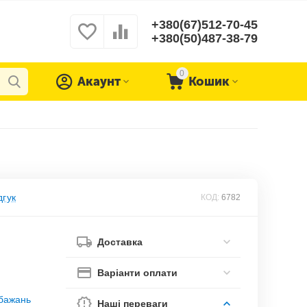
+380(67)512-70-45
+380(50)487-38-79
0
Акаунт
Кошик
дгук
КОД:
6782
Доставка
Варіанти оплати
обажань
Наші переваги