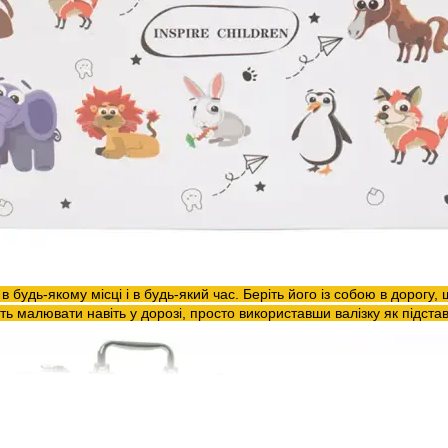
в будь-якому місці і в будь-який час. Беріть його із собою в дорогу,
ть малювати навіть у дорозі, просто використавши валізку як підста