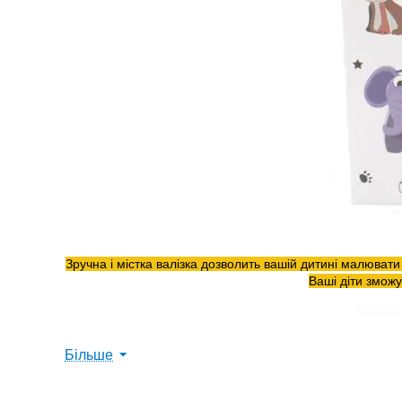
Зручна і містка валізка дозволить вашій дитині малювати 
Ваші діти зможу
Більше