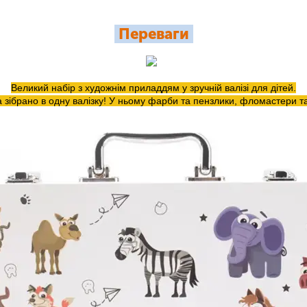
Переваги
Великий набір з художнім приладдям у зручній валізі для дітей.
ібрано в одну валізку! У ньому фарби та пензлики, фломастери та 