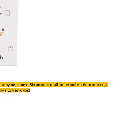
 школу чи садок. Він компактний та не займе багато місця.
вку під малюнок!