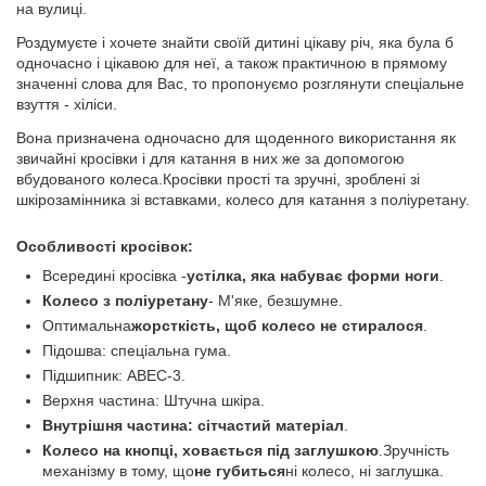
на вулиці.
Роздумуєте і хочете знайти своїй дитині цікаву річ, яка була б
одночасно і цікавою для неї, а також практичною в прямому
значенні слова для Вас, то пропонуємо розглянути спеціальне
взуття - хіліси.
Вона призначена одночасно для щоденного використання як
звичайні кросівки і для катання в них же за допомогою
вбудованого колеса.Кросівки прості та зручні, зроблені зі
шкірозамінника зі вставками, колесо для катання з поліуретану.
Особливості кросівок:
Всередині кросівка -
устілка, яка набуває форми ноги
.
Колесо з поліуретану
- М'яке, безшумне.
Оптимальна
жорсткість, щоб колесо не стиралося
.
Підошва: спеціальна гума.
Підшипник: ABEC-3.
Верхня частина: Штучна шкіра.
Внутрішня частина: сітчастий матеріал
.
Колесо на кнопці, ховається під заглушкою
.Зручність
механізму в тому, що
не губиться
ні колесо, ні заглушка.