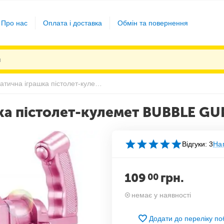
Про нас
Оплата і доставка
Обмін та повернення
Дитяча автоматична іграшка пістолет-кулемет BUBBLE GUN BLASTER Рожевий
шка пістолет-кулемет BUBBLE G
Відгуки: 3
Нап
109
грн.
00
немає у наявності
Додати до переліку п