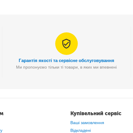
Гарантія якості та сервісне обслуговування
ХАРАКТЕРИСТИКИ:
Ми пропонуємо тільки ті товари, в яких ми впевнені
Вік - від 3-х років;
Батарейки - 3*AA (не йдуть у комплекті);
Матеріал – АБС пластик;
Вага – 400 г;
Упаковка – картонна коробка.
ам
Купівельний сервіс
авкою.Всі товари закуповуються тільки у перевірених поста
Ваші замовлення
ту
Відкладені