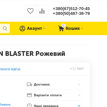
+380(67)512-70-45
+380(50)487-38-79
0
Акаунт
Кошик
UN BLASTER Рожевий
исати відгук
КОД:
6407
Доставка
Варіанти оплати
обажань
Наші переваги