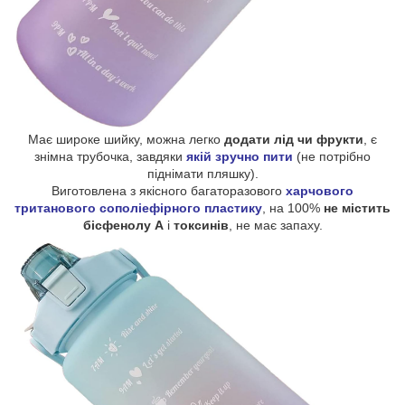
Має широке шийку, можна легко
додати лід чи фрукти
, є
знімна трубочка, завдяки
якій зручно пити
(не потрібно
піднімати пляшку).
Виготовлена з якісного багаторазового
харчового
тританового сополіефірного пластику
, на 100%
не містить
бісфенолу А
і
токсинів
, не має запаху.