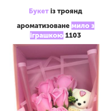
Букет
із троянд
ароматизоване
мило з
іграшкою
1103