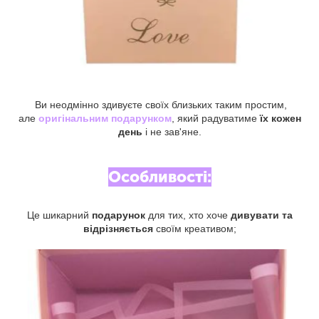
Ви неодмінно здивуєте своїх близьких таким простим,
але
оригінальним подарунком
, який радуватиме
їх кожен
день
і не зав'яне.
Особливості:
Це шикарний
подарунок
для тих, хто хоче
дивувати та
відрізняється
своїм креативом;