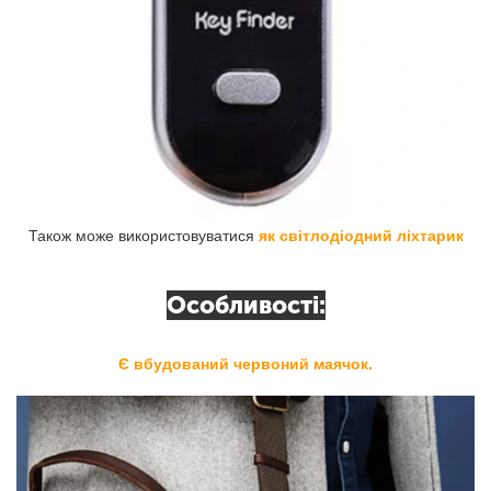
Також може використовуватися
як світлодіодний ліхтарик
Особливості:
Є вбудований червоний маячок.