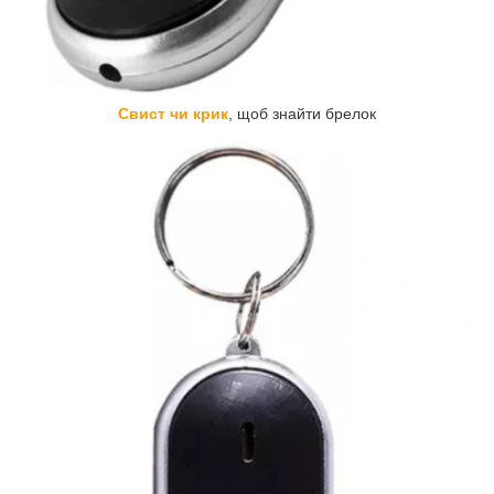
Свист чи крик
, щоб знайти брелок