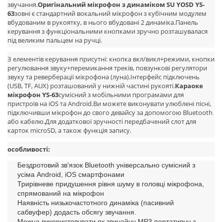
звучання.
Оригінальний мікрофон з динаміком SU YOSD YS-
63
зовні є стандартний вокальний мікрофон з кубічним модулем
вбудованим в рукоятку, в нього вбудовані 2 динаміка.Панель
керування з функціональними кнопками зручно розташувалася
під великим пальцем на ручці.
З елементів керування присутні: кнопка вкл/викл+режими, кнопки
регулювання звуку+перемикання треків, повзункові регулятори
звуку та реверберації мікрофона (луна).Інтерфейс підключень
(USB, TF, AUX) розташований у нижній частині рукояті.
Караоке
мікрофон YS-63
сумісний з мобільними програмами для
пристроїв на iOS та Android.Ви можете виконувати улюблені пісні,
підключивши мікрофон до свого девайсу за допомогою Bluetooth
або кабелю.Для додаткової зручності передбачений слот для
карток microSD, а також функція запису.
особливості:
Бездротовий зв'язок Bluetooth універсально сумісний з
усіма Android, iOS смартфонами
Трирівневе придушення рівня шуму в головці мікрофона,
спрямований на мікрофон
Наявність низькочастотного динаміка (пасивний
сабвуфер) додасть обсягу звучання.
Можна використовувати як звичайну MP3 портативну з