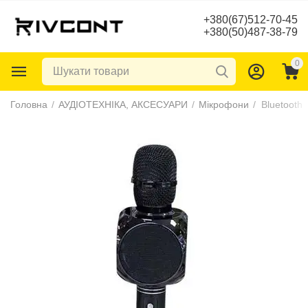
+380(67)512-70-45
+380(50)487-38-79
0
Головна
/
АУДІОТЕХНІКА, АКСЕСУАРИ
/
Мікрофони
/
Bluetooth