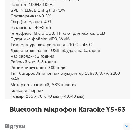
Частота: 100Hz-10kHz
SPL: > 115dB 1 кГц thd <1%
Спотворення: ≥0.5%
Опір (імпеданс): 4 Ω
Чутливість: -40±3 дБ
Інтерфейс: Micro USB, TF слот для картки, USB
Підтримка файлів: MP3, WMA
Температура використання: -10℃ - 45℃
Джерело живлення: USB, вбудована батарея
Час зарядки: 2 години
Робочий час: 5-8 годин
Режим очікування: 360 годин
Тип батареї: Літій-іонний акумулятор 18650, 3.7V, 2200
mAh
Матеріал: алюміній, ABS пластик
Кольори: чорний
Розмір: 255 х 70 х 70 мм (⌀49x49 мм)
Bluetooth мікрофон Karaoke YS-63
Відгуки