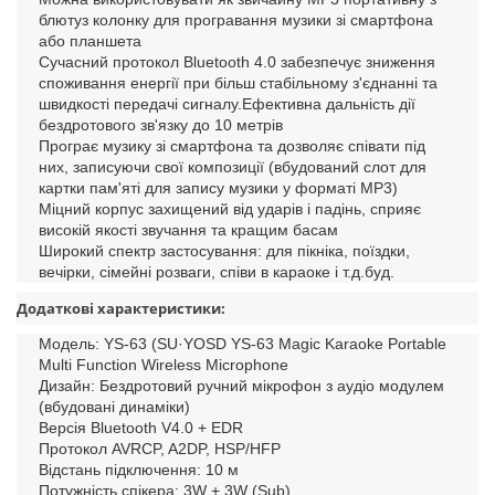
блютуз колонку для програвання музики зі смартфона
або планшета
Сучасний протокол Bluetooth 4.0 забезпечує зниження
споживання енергії при більш стабільному з'єднанні та
швидкості передачі сигналу.Ефективна дальність дії
бездротового зв'язку до 10 метрів
Програє музику зі смартфона та дозволяє співати під
них, записуючи свої композиції (вбудований слот для
картки пам'яті для запису музики у форматі MP3)
Міцний корпус захищений від ударів і падінь, сприяє
високій якості звучання та кращим басам
Широкий спектр застосування: для пікніка, поїздки,
вечірки, сімейні розваги, співи в караоке і т.д.буд.
Додаткові характеристики:
Модель: YS-63 (SU·YOSD YS-63 Magic Karaoke Portable
Multi Function Wireless Microphone
Дизайн: Бездротовий ручний мікрофон з аудіо модулем
(вбудовані динаміки)
Версія Bluetooth V4.0 + EDR
Протокол AVRCP, A2DP, HSP/HFP
Відстань підключення: 10 м
Потужність спікера: 3W + 3W (Sub)