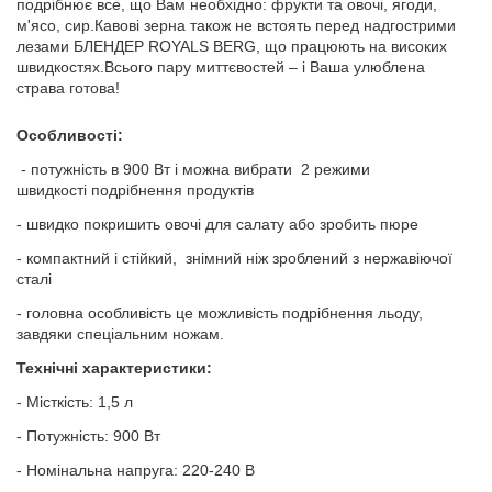
подрібнює все, що Вам необхідно: фрукти та овочі, ягоди,
м'ясо, сир.Кавові зерна також не встоять перед надгострими
лезами БЛЕНДЕР ROYALS BERG, що працюють на високих
швидкостях.Всього пару миттєвостей – і Ваша улюблена
страва готова!
Особливості:
- потужність в 900 Вт і можна вибрати 2 режими
швидкості подрібнення продуктів
- швидко покришить овочі для салату або зробить пюре
- компактний і стійкий, знімний ніж зроблений з нержавіючої
сталі
- головна особливість це можливість подрібнення льоду,
завдяки спеціальним ножам.
Технічні характеристики:
- Місткість: 1,5 л
- Потужність: 900 Вт
- Номінальна напруга: 220-240 В