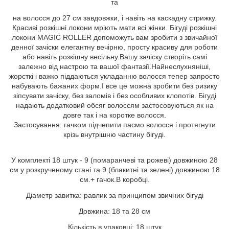
та
на волосся до 27 см завдовжки, і навіть на каскадну стрижку.
Красиві розкішні локони мріють мати всі жінки. Бігуді розкішні
локони MAGIC ROLLER допоможуть вам зробити з звичайної
денної зачіски елегантну вечірню, просту красиву для роботи
або навіть розкішну весільну.Вашу зачіску створіть самі
залежно від настрою та вашої фантазії.Найнеслухняніші,
жорсткі і важко піддаються укладанню волосся тепер запросто
набувають бажаних форм.І все це можна зробити без ризику
зіпсувати зачіску, без заломів і без особливих клопотів. Бігуді
надають додатковий обсяг волоссям застосовуються як на
довге так і на коротке волосся.
Застосування: гачком підчепити пасмо волосся і протягнути
крізь внутрішню частину бігуді.
У комплекті 18 штук - 9 (помаранчеві та рожеві) довжиною 28
см у розкрученому стані та 9 (блакитні та зелені) довжиною 18
см.+ гачок.В коробці.
Діаметр завитка: равлик за принципом звичних бігуді
Довжина: 18 та 28 см
Кількість в упаковці: 18 штук