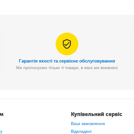
Гарантія якості та сервісне обслуговування
Ми пропонуємо тільки ті товари, в яких ми впевнені
ам
Купівельний сервіс
Ваші замовлення
ту
Відкладені
і Bluetooth навушники bluetooth 5.1 – яскрава новинка осені 