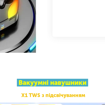
Вакуумні навушники
X1 TWS з підсвічуванням