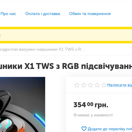
Про нас
Оплата і доставка
Обмін та повернення
Бездротові вакуумні навушники X1 TWS з RGB підсвічуванням
шники X1 TWS з RGB підсвічуван
Написати ві
354
грн.
00
немає у наявності
Додати до переліку п