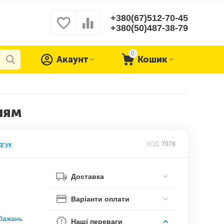
+380(67)512-70-45
+380(50)487-38-79
0
Акаунт
Кошик
ням
дгук
КОД:
7078
Доставка
Варіанти оплати
обажань
Наші переваги