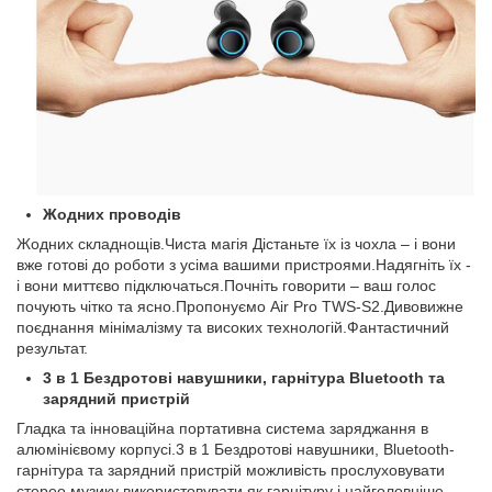
Жодних проводів
Жодних складнощів.Чиста магія Дістаньте їх із чохла – і вони
вже готові до роботи з усіма вашими пристроями.Надягніть їх -
і вони миттєво підключаться.Почніть говорити – ваш голос
почують чітко та ясно.Пропонуємо Air Pro TWS-S2.Дивовижне
поєднання мінімалізму та високих технологій.Фантастичний
результат.
3 в 1 Бездротові навушники, гарнітура Bluetooth та
зарядний пристрій
Гладка та інноваційна портативна система заряджання в
алюмінієвому корпусі.3 в 1 Бездротові навушники, Bluetooth-
гарнітура та зарядний пристрій можливість прослуховувати
стерео музику використовувати як гарнітуру і найголовніше