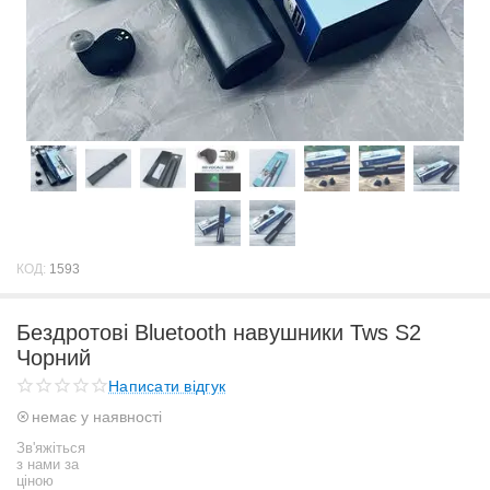
КОД:
1593
Бездротові Bluetooth навушники Tws S2
Чорний
Написати відгук
немає у наявності
Зв'яжіться
з нами за
ціною