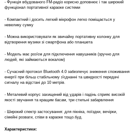
- Функція вбудованого FM-радіо корисно доповнює і так широкий
функціонал портативної караоке системи
- Компактний і досить легкий мікрофон легко поміщається у
невелику сумку
- Можна використовувати як звичайну портативну колонку для
відтворення музики зі смартфона або планшета
- Модель має роз'єм для підключення навушників (зручно для
людей, які займаються вокалом)
- Сучасний протокол Bluetooth 4.0 забезпечує зниження споживання
енергії при більш стабільному з'єднанні та швидкості передачі
сигналу на відстані до 10 метрів.
- Металевий корпус захищений від ударів і падінь сприяє високій
якості звучання та кращим басам, три стильні забарвлення
- Широкий спектр застосування: для пікніка, поїздки, вечірки,
сімейні розваги, співи в караоке тощо.буд.
Характеристики
: