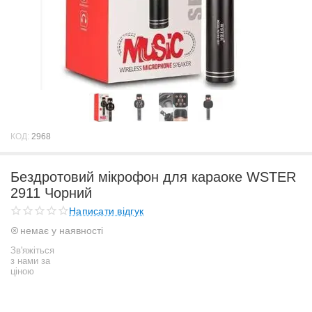
КОД:
2968
Бездротовий мікрофон для караоке WSTER
2911 Чорний
Написати відгук
немає у наявності
Зв'яжіться
з нами за
ціною