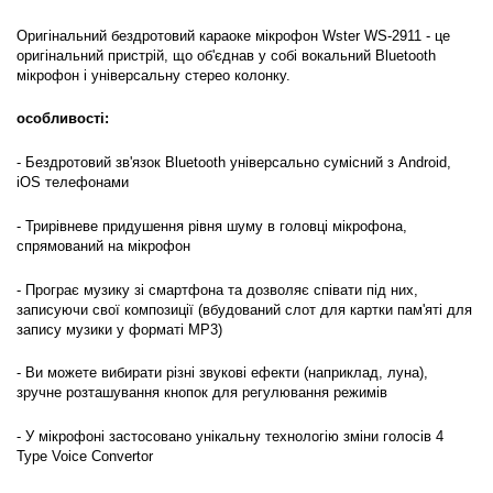
Оригінальний бездротовий караоке мікрофон Wster WS-2911 - це
оригінальний пристрій, що об'єднав у собі вокальний Bluetooth
мікрофон і універсальну стерео колонку.
особливості:
- Бездротовий зв'язок Bluetooth універсально сумісний з Android,
iOS телефонами
- Трирівневе придушення рівня шуму в головці мікрофона,
спрямований на мікрофон
- Програє музику зі смартфона та дозволяє співати під них,
записуючи свої композиції (вбудований слот для картки пам'яті для
запису музики у форматі MP3)
- Ви можете вибирати різні звукові ефекти (наприклад, луна),
зручне розташування кнопок для регулювання режимів
- У мікрофоні застосовано унікальну технологію зміни голосів 4
Type Voice Convertor