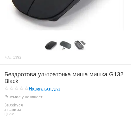
КОД:
1392
Бездротова ультратонка миша мишка G132
Black
Написати відгук
немає у наявності
Зв'яжіться
з нами за
ціною