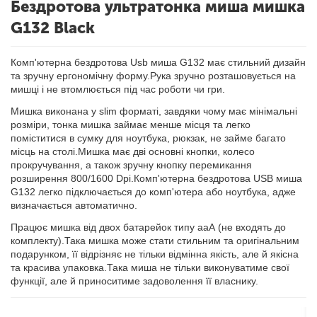
Бездротова ультратонка миша мишка
G132 Black
Комп'ютерна бездротова Usb миша G132 має стильний дизайн
та зручну ергономічну форму.Рука зручно розташовується на
мишці і не втомлюється під час роботи чи гри.
Мишка виконана у slim форматі, завдяки чому має мінімальні
розміри, тонка мишка займає менше місця та легко
поміститися в сумку для ноутбука, рюкзак, не займе багато
місць на столі.Мишка має дві основні кнопки, колесо
прокручування, а також зручну кнопку перемикання
розширення 800/1600 Dpi.Комп'ютерна бездротова USB миша
G132 легко підключається до комп'ютера або ноутбука, адже
визначається автоматично.
Працює мишка від двох батарейок типу ааА (не входять до
комплекту).Така мишка може стати стильним та оригінальним
подарунком, її відрізняє не тільки відмінна якість, але й якісна
та красива упаковка.Така миша не тільки виконуватиме свої
функції, але й приноситиме задоволення її власнику.