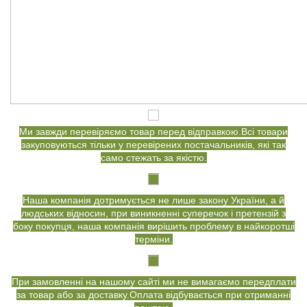
Ми завжди перевіряємо товар перед відправкою.Всі товари
закуповуються тільки у перевірених постачальників, які так
само стежать за якістю.
Наша компанія дотримується не лише закону України, а й
людських відносин, при виникненні суперечок і претензій з
боку покупця, наша компанія вирішить проблему в найкоротші
терміни.
При замовленні на нашому сайті ми не вимагаємо передплати
за товар або за доставку.Оплата відбувається при отриманні