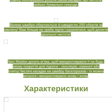
займає буквально секунди.
Валики швабри обертаються зі швидкістю 200 обертів за
хвилину! Вам більше не треба терти і нахилятися, щоб досягти
ідеальної чистоти!
Spin Maiden досить м'яка, щоб використовувати її на будь-
якому покриття для підлоги - лінолеумі, ламінаті або
плитці.Чистячі насадки на швабру багаторазові - їх можна
випрати і використовувати знову і знову
.
Характеристики