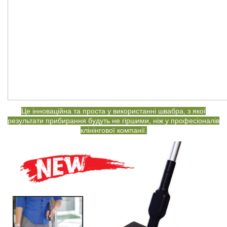
Це інноваційна та проста у використанні швабра, з якої
результати прибирання будуть не гіршими, ніж у професіоналів
клінінгової компанії.