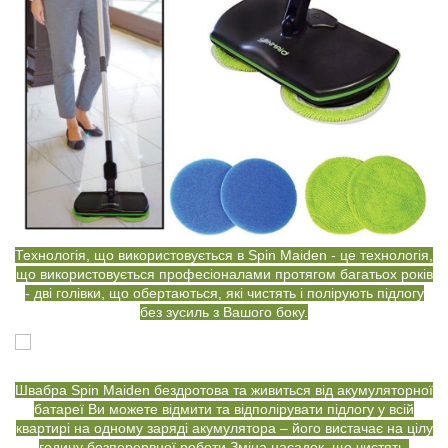
Технологія, що використовується в Spin Maiden - це технологія,
що використовується професіоналами протягом багатьох років
- дві голівки, що обертаються, які чистять і полірують підлогу
без зусиль з Вашого боку.
Швабра Spin Maiden бездротова та живиться від акумуляторної
батареї Ви можете відмити та відполірувати підлогу у всій
квартирі на одному заряді акумулятора – його вистачає на цілу
годину безперервної роботи.Зміна насадок, що чистять,