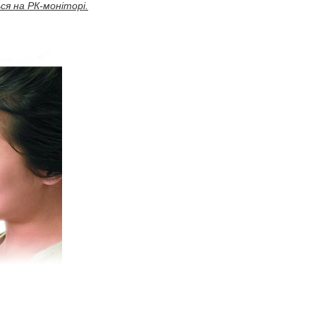
я на РК-моніторі.