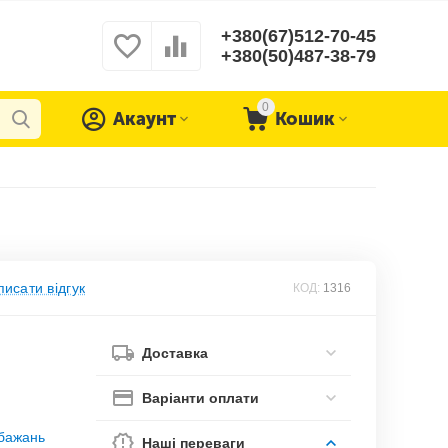
+380(67)512-70-45
+380(50)487-38-79
0
Акаунт
Кошик
исати відгук
КОД:
1316
Доставка
Варіанти оплати
обажань
Наші переваги