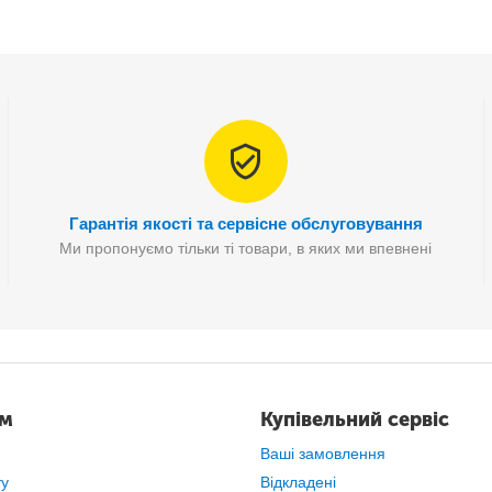
Гарантія якості та сервісне обслуговування
Безконтактний пірометр
NON CONTACT
Ми пропонуємо тільки ті товари, в яких ми впевнені
Цілком безпечний і не містить ртуті
Компактність та простота експлуатації
Безпомилковість результату
Вимірювання температури в один клік
ам
Купівельний сервіс
ДОКТОР КОМАРІВСЬКИЙ
ПРО БЕЗКОНТАКТНИЙ ТЕРМОМЕТР
Ваші замовлення
ту
Відкладені