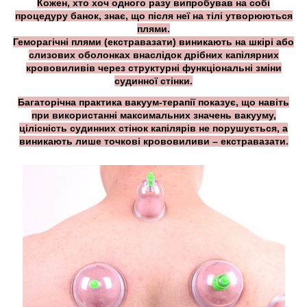
Кожен, хто хоч одного разу випробував на собі
процедуру банок, знає, що після неї на тілі утворюються
плями.
Геморагічні плями (екстравазати) виникають на шкірі або
слизових оболонках внаслідок дрібних капілярних
крововиливів через структурні функціональні зміни
судинної стінки.
Багаторічна практика вакуум-терапії показує, що навіть
при використанні максимальних значень вакууму,
цілісність судинних стінок капілярів не порушується, а
виникають лише точкові крововиливи – екстравазати.