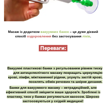
Масаж із додатком
вакуумних банок
– це дуже дієвий
спосіб
оздоровлення
без застосування
ліків
.
Переваги:
Вакуумні пластикові банки з регульованим рівнем тиску
для антицелюлітного масажу покращать циркуляцію
крові, лімфи, міжтканинної рідини, усунуть застій крові,
посилять обмін речовин та шкірне дихання.
Банки для вакуумного масажу – нетрадиційний, але
ефективний спосіб зміцнити ваше здоров'я. Зроблені із
пластику, тиск у банках регулюється насосом. Широко
застосовуються у східній медицині!