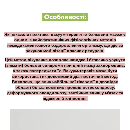
Особливості:
Як показала практика, вакуум-терапія та банковий масаж є
одним із найефективніших фізіологічних методів
немедикаментозного оздоровлення організму, що діє за
рахунок мобілізації власних ресурсів.
Цей метод лікування дозволяє швидко і безпечно усунути
(знімати) больові синдроми при цілій низці захворювань,
а також попереджати їх. Вакуум-терапія може бути
використана і як допоміжний діагностичний метод.
Виявлено, що зона найбільшої гіперемії відповідає
області більш помітних проявів остеохондрозу,
деформуючого спондильозу, застійних явищ у м'язах та
підшкірній клітковині.