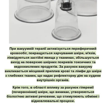
При вакуумній терапії активізується периферичний
кровообіг, покращується харчування шкіри, м'язів,
ліквідуються застійні явища у тканинах, збільшується
вихід на поверхню шкірних покривів токсичних та
недоокислених продуктів. За рахунок вакууму
викликається місцевий приплив крові та лімфи до шкіри
з глибоких тканин, що надає рефлекторну дію на судини
внутрішніх органів.
Крім того, в області впливу за рахунок гіперемії
(почервоніння) шкіри, що виникає, утворюються
біологічно активні речовини, що стимулюють обмінні і
відновлювальні процеси.