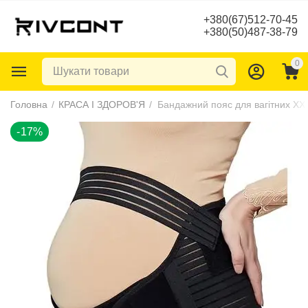
+380(67)512-70-45
+380(50)487-38-79
0
-17%
Головна
/
КРАСА І ЗДОРОВ'Я
/
Бандажний пояс для вагітних XX