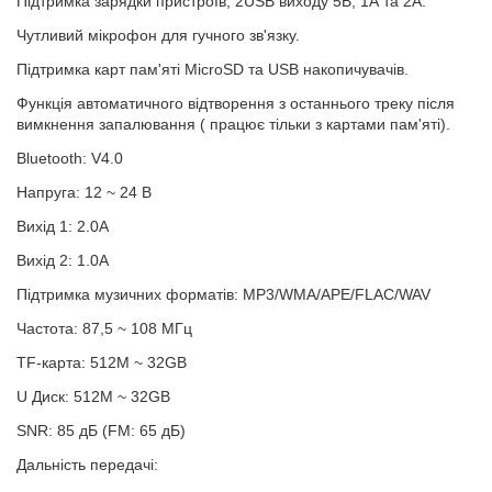
Підтримка зарядки пристроїв, 2USB виходу 5В, 1А та 2А.
Чутливий мікрофон для гучного зв'язку.
Підтримка карт пам'яті MicroSD та USB накопичувачів.
Функція автоматичного відтворення з останнього треку після
вимкнення запалювання ( працює тільки з картами пам'яті).
Bluetooth: V4.0
Напруга: 12 ~ 24 В
Вихід 1: 2.0A
Вихід 2: 1.0A
Підтримка музичних форматів: MP3/WMA/APE/FLAC/WAV
Частота: 87,5 ~ 108 МГц
TF-карта: 512M ~ 32GB
U Диск: 512M ~ 32GB
SNR: 85 дБ (FM: 65 дБ)
Дальність передачі: