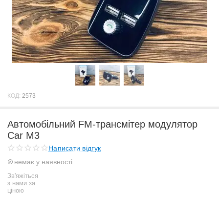
КОД:
2573
Автомобільний FM-трансмітер модулятор
Car M3
Написати відгук
немає у наявності
Зв'яжіться
з нами за
ціною