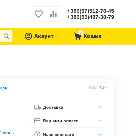
+380(67)512-70-45
+380(50)487-38-79
0
Акаунт
Кошик
дгук
КОД:
7617
Доставка
Варіанти оплати
обажань
Наші переваги