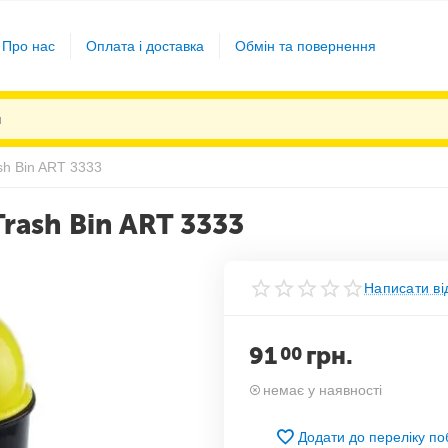
Про нас
Оплата і доставка
Обмін та повернення
ash Bin ART 3333
Trash Bin ART 3333
Написати ві
91
грн.
00
немає у наявності
Додати до переліку п