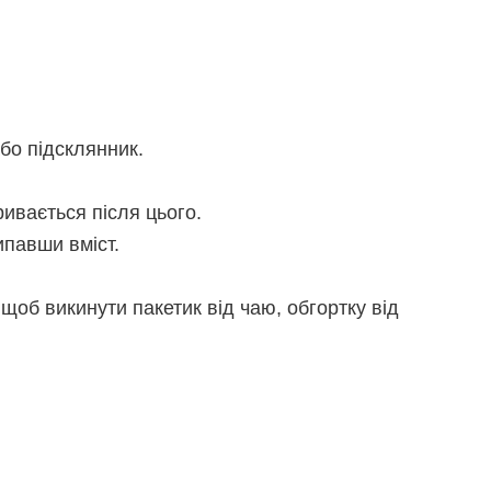
бо підсклянник.
ривається після цього.
ипавши вміст.
щоб викинути пакетик від чаю, обгортку від