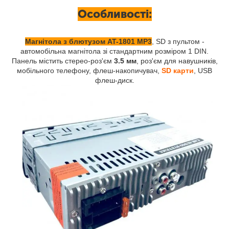
Особливості:
Магнітола з блютузом AT-1801 MP3
, SD з пультом -
автомобільна магнітола зі стандартним розміром 1 DIN.
Панель містить стерео-роз'єм
3.5 мм
, роз'єм для навушників,
мобільного телефону, флеш-накопичувач,
SD карти
, USB
флеш-диск.