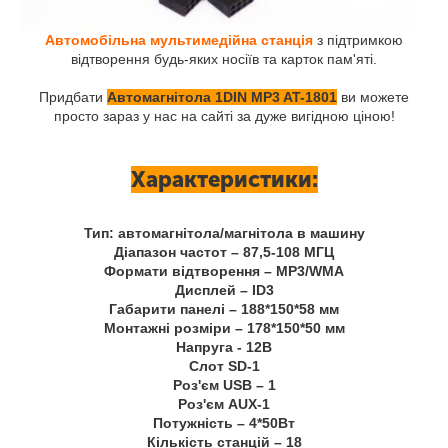
Автомобільна мультимедійна станція
з підтримкою
відтворення будь-яких носіїв та карток пам'яті.
Придбати
Автомагнітола 1DIN MP3 AT-1801
ви можете
просто зараз у нас на сайті за дуже вигідною ціною!
Характеристики:
Тип: автомагнітола/магнітола в машину
Діапазон частот – 87,5-108 МГЦ
Формати відтворення – MP3/WMA
Дисплей – ID3
Габарити панелі – 188*150*58 мм
Монтажні розміри – 178*150*50 мм
Напруга - 12В
Слот SD-1
Роз'єм USB – 1
Роз'єм AUX-1
Потужність – 4*50Вт
Кількість станцій – 18