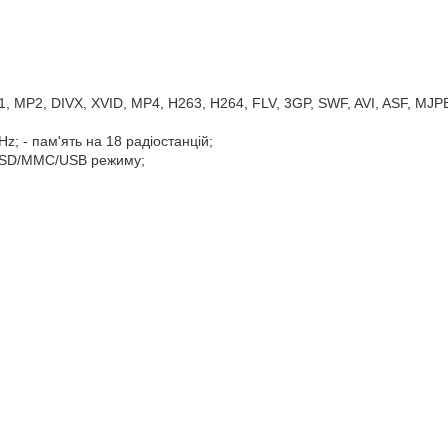
 MP2, DIVX, XVID, MP4, H263, H264, FLV, 3GP, SWF, AVI, ASF, MJP
Hz; - пам'ять на 18 радіостанцій;
а SD/MMC/USB режиму;