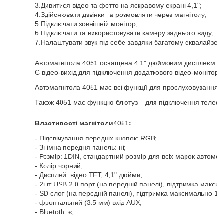
3.Дивитися відео та фотто на яскравому екрані 4,1";
4.Здійснювати дзвінки та розмовляти через магнітолу;
5.Підключати зовнішній монітор;
6.Підключати та використовувати камеру заднього виду;
7.Налаштувати звук під себе завдяки багатому еквалайз
Автомагнітола 4051 оснащена 4,1" дюймовим дисплеєм ві
Є відео-вихід для підключення додаткового відео-моніто
Автомагнітола 4051 має всі функції для прослуховування 
Також 4051 має функцію блютуз – для підключення телеф
Властивості магнітоли
4051
:
- Підсвічування передніх кнопок: RGB;
- Знімна передня панель: ні;
- Розмір: 1DIN, стандартний розмір для всіх марок авто
- Колір чорний;
- Дисплей: відео TFT, 4,1" дюйми;
- 2шт USB 2.0 порт (на передній панелі), підтримка макс
- SD слот (на передній панелі), підтримка максимально 1
- фронтальний (3.5 мм) вхід AUX;
- Bluetoth: є;