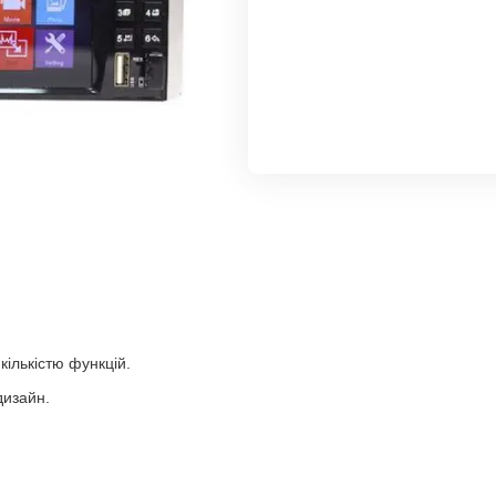
ількістю функцій.
дизайн.
;
;