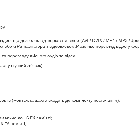
еру
део, що дозволяє відтворювати відео (AVI / DVIX / MP4 / МР3 / Jpe
ра або GPS навігатора з відеовходом.Можливе перегляд відео у фор
та перегляду якісного аудіо та відео.
ону (гучний зв'язок).
мобілів (монтажна шахта входить до комплекту постачання);
имально до 16 Гб пам'яті;
6 Гб пам'яті;