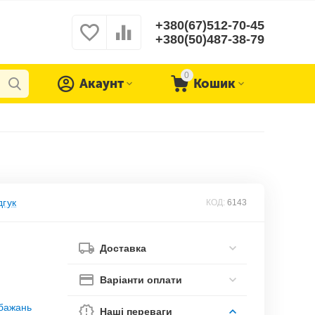
+380(67)512-70-45
+380(50)487-38-79
0
Акаунт
Кошик
дгук
КОД:
6143
Доставка
Варіанти оплати
обажань
Наші переваги