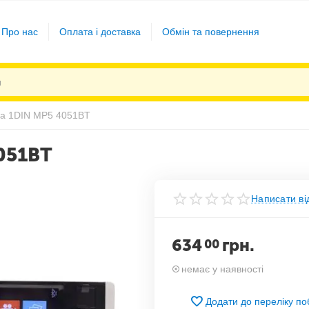
Про нас
Оплата і доставка
Обмін та повернення
ла 1DIN MP5 4051BT
051BT
Написати ві
634
грн.
00
немає у наявності
Додати до переліку п