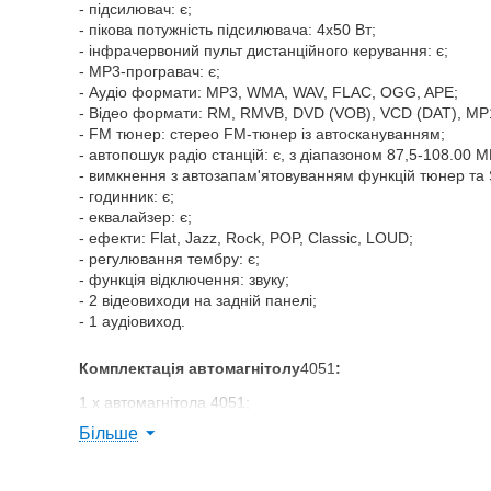
- підсилювач: є;
- пікова потужність підсилювача: 4x50 Вт;
- інфрачервоний пульт дистанційного керування: є;
- MP3-програвач: є;
- Аудіо формати: MP3, WMA, WAV, FLAC, OGG, APE;
- Відео формати: RM, RMVB, DVD (VOB), VCD (DAT), MP1,
- FM тюнер: стерео FM-тюнер із автоскануванням;
- автопошук радіо станцій: є, з діапазоном 87,5-108.00 M
- вимкнення з автозапам'ятовуванням функцій тюнер т
- годинник: є;
- еквалайзер: є;
- ефекти: Flat, Jazz, Rock, POP, Classic, LOUD;
- регулювання тембру: є;
- функція відключення: звуку;
- 2 відеовиходи на задній панелі;
- 1 аудіовиход.
Комплектація автомагнітолу
4051
:
1 х автомагнітола 4051;
1 х дроти з роз'ємами для підключення;
Більше
1 х інструкція англійською;
1 х оригінальна упаковка.