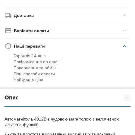
Доставка
Варіанти оплати
Наші переваги
Гарантія 14 днів
Повідомлення по email
Повернення та обмін
Різні способи оплати
Найкраща ціна
Опис
Автомагнітола 4012B є чудовою магнітолою з величезною
кількістю функцій.
Якість та простота в управлінні, чистий звук та яскравий