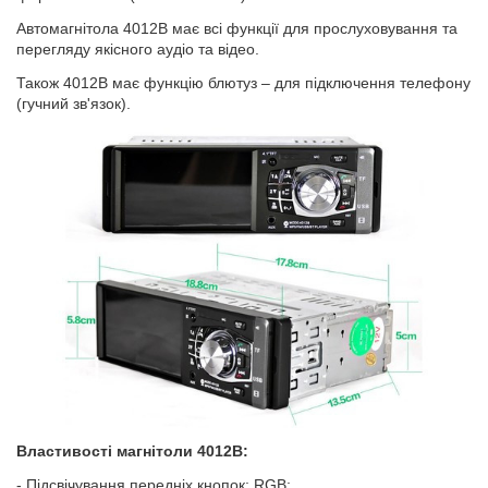
Автомагнітола 4012B має всі функції для прослуховування та
перегляду якісного аудіо та відео.
Також 4012B має функцію блютуз – для підключення телефону
(гучний зв'язок).
Властивості магнітоли 4012B:
- Підсвічування передніх кнопок: RGB;