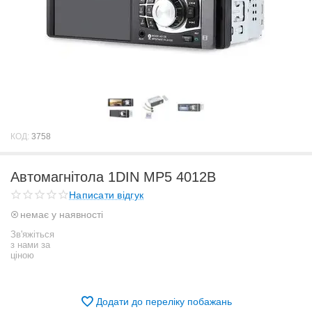
КОД:
3758
Автомагнітола 1DIN MP5 4012B
Написати відгук
немає у наявності
Зв'яжіться
з нами за
ціною
Додати до переліку побажань