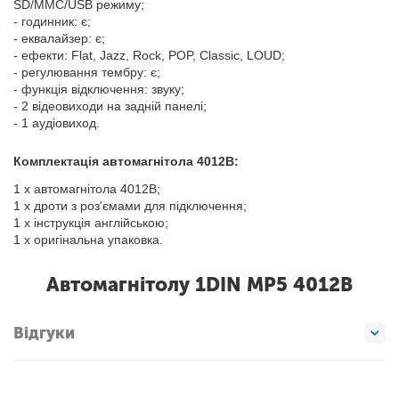
SD/MMC/USB режиму;
- годинник: є;
- еквалайзер: є;
- ефекти: Flat, Jazz, Rock, POP, Classic, LOUD;
- регулювання тембру: є;
- функція відключення: звуку;
- 2 відеовиходи на задній панелі;
- 1 аудіовиход.
Комплектація автомагнітола 4012B:
1 х автомагнітола 4012B;
1 х дроти з роз'ємами для підключення;
1 х інструкція англійською;
1 х оригінальна упаковка.
Автомагнітолу 1DIN MP5 4012B
Відгуки