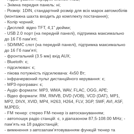
- Знімна передня панель: ні;
- Розмір: 1DIN, стандартний розмір для всіх марок автомобілів
(монтажна шахта входить до комплекту постачання);
- Колір чорний;
- Дисплей: відео TFT, 4,1" дюйми;
- USB 2.0 порт (на передній панелі), підтримка максимально
до 16 Гб пам'яті;
- SD/MMC слот (на передній панелі), підтримка максимально
до 16 Гб пам'яті;
- фронтальний (3.5 мм) вхід AUX;
- Bluetoth: є;
- підсилювач: є;
- пікова потужність підсилювача: 4x50 Вт;
- інфрачервоний пульт дистанційного керування: є;
- MP3-програвач: є;
- Аудіо формати: MP3, WMA, WAV, FLAC, OGG, APE;
- Відео формати: RM, RMVB, DVD (VOB), VCD (DAT), MP1,
MP2, DIVX, XVID, MP4, H263, H264, FLV, 3GP, SWF, AVI, ASF,
MJPEG;
- FM тюнер: стерео FM-тюнер із автоскануванням;
- автопошук радіо станцій: є, з діапазоном 87,5-108.00 MHz; -
пам'ять на 18 радіостанцій;
- вимкнення з автозапам'ятовуванням функцій тюнер та