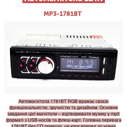
MP3-1781BT
Автомагнітола 1781BT RGB вражає своєю
функціональністю, зручністю та дизайном. Основне
завдання цієї магнітоли – відтворювати музику у mp3
форматі з USB-носіїв та флеш-карт. Головна перевага
1781BT без CD приводу, це крок вперед до нових