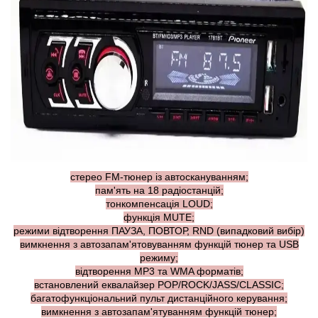
стерео FM-тюнер із автоскануванням;
пам'ять на 18 радіостанцій;
тонкомпенсація LOUD;
функція MUTE;
режими відтворення ПАУЗА, ПОВТОР, RND (випадковий вибір)
вимкнення з автозапам'ятовуванням функцій тюнер та USB
режиму;
відтворення МР3 та WMA форматів;
встановлений еквалайзер POP/ROCK/JASS/CLASSIC;
багатофункціональний пульт дистанційного керування;
вимкнення з автозапам'ятуванням функцій тюнер;