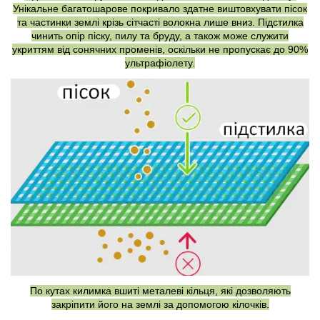
Унікальне багатошарове покривало здатне виштовхувати пісок
та частинки землі крізь сітчасті волокна лише вниз. Підстилка
чинить опір піску, пилу та бруду, а також може служити
укриттям від сонячних променів, оскільки не пропускає до 90%
ультрафіолету.
По кутах килимка вшиті металеві кільця, які дозволяють
закріпити його на землі за допомогою кілочків.