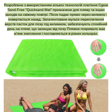
Розроблене з використанням кількох технологій плетіння Cgear
Sand-Free "Quicksand Mat" призначене для пляжу та інших
заходів на свіжому повітрі. Пісок падає прямо через килимок і
повертається назад. Запатентоване мульти переплетення
верств пасток для піску під килимком, забезпечують спокійний
день на пляжі, що захищає від піску Пляжне покривало має
м'яке зчеплення і поставляється в різних кольорах.