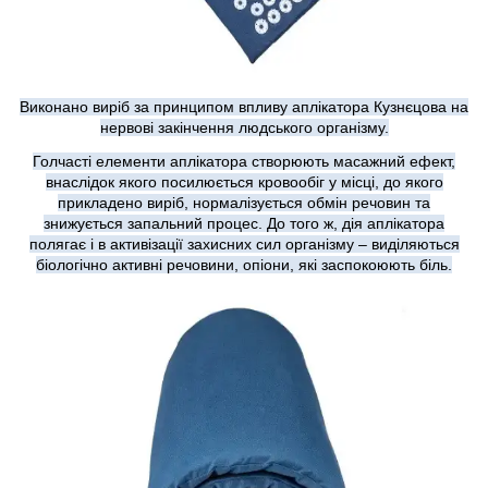
Виконано виріб за принципом впливу аплікатора Кузнєцова на
нервові закінчення людського організму.
Голчасті елементи аплікатора створюють масажний ефект,
внаслідок якого посилюється кровообіг у місці, до якого
прикладено виріб, нормалізується обмін речовин та
знижується запальний процес. До того ж, дія аплікатора
полягає і в активізації захисних сил організму – виділяються
біологічно активні речовини, опіони, які заспокоюють біль.