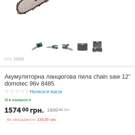
КОД:
10325
Акумуляторна ланцюгова пила chain saw 12"
domotec 96v 8485
Написати відгук
в наявності
1574
грн.
00
1800
00
грн.
Ви заощаджуєте:
226,00
грн.