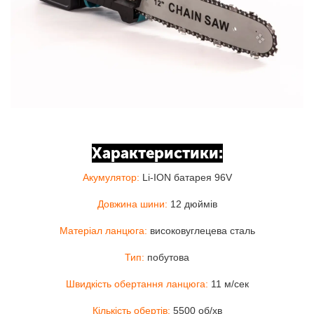
Характеристики:
Акумулятор:
Li-ION батарея 96V
Довжина шини:
12 дюймів
Матеріал ланцюга:
високовуглецева сталь
Тип:
побутова
Швидкість обертання ланцюга:
11 м/сек
Кількість обертів:
5500 об/хв