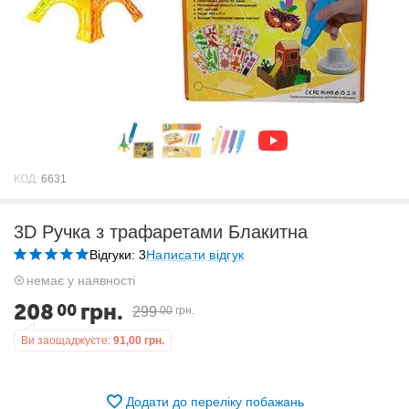
КОД:
6631
3D Ручка з трафаретами Блакитна
Відгуки: 3
Написати відгук
немає у наявності
208
грн.
00
299
00
грн.
Ви заощаджуєте:
91,00
грн.
Додати до переліку побажань