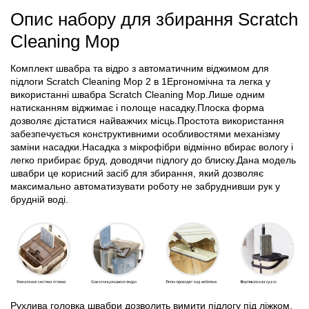
Опис набору для збирання Scratch
Cleaning Mop
Комплект швабра та відро з автоматичним віджимом для
підлоги Scratch Cleaning Mop 2 в 1Ергономічна та легка у
використанні швабра Scratch Cleaning Mop.Лише одним
натисканням віджимає і полоще насадку.Плоска форма
дозволяє дістатися найважчих місць.Простота використання
забезпечується конструктивними особливостями механізму
заміни насадки.Насадка з мікрофібри відмінно вбирає вологу і
легко прибирає бруд, доводячи підлогу до блиску.Дана модель
швабри це корисний засіб для збирання, який дозволяє
максимально автоматизувати роботу не забруднивши рук у
брудній воді.
Рухлива головка швабри дозволить вимити підлогу під ліжком,