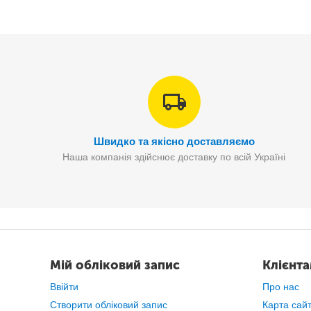
Незалежно від того,
для яких цілей ви шукаєте проек
Швидко та якісно доставляємо
Наша компанія здійснює доставку по всій Україні
Мій обліковий запис
Клієнт
Ввійти
Про нас
Створити обліковий запис
Карта сай