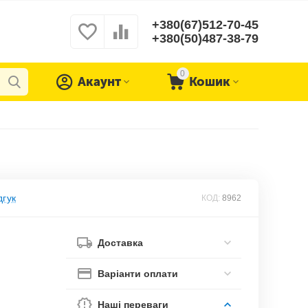
+380(67)512-70-45
+380(50)487-38-79
0
Акаунт
Кошик
дгук
КОД:
8962
Доставка
Варіанти оплати
Наші переваги