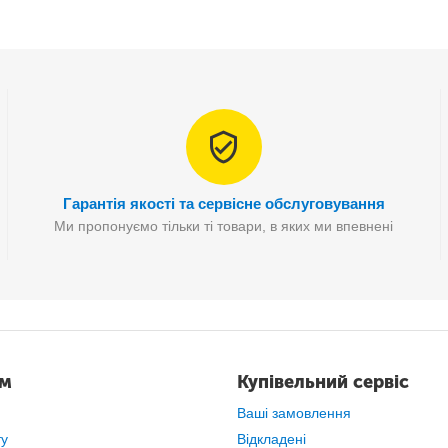
тор
-
для бізнесу та освіти, створення домашнього кінотеатру
а
надасть вам чудову якість зображення та зручність у використанні.
Гарантія якості та сервісне обслуговування
Ми пропонуємо тільки ті товари, в яких ми впевнені
ам
Купівельний сервіс
Ваші замовлення
ту
Відкладені