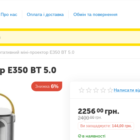
Про нас
Оплата і доставка
Обмін та повернення
тативний міні-проектор Е350 BT 5.0
р Е350 BT 5.0
6%
Знижка
Написати ві
2256
грн.
00
2400
00
грн.
Ви заощаджуєте:
144,00
грн.
в наявності