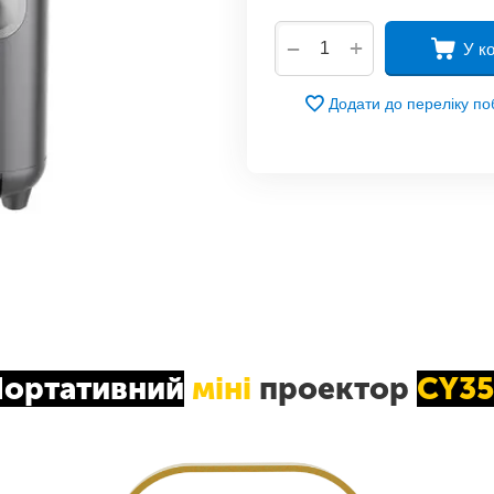
+
−
У к
Додати до переліку п
ортативний
міні
проектор
CY35