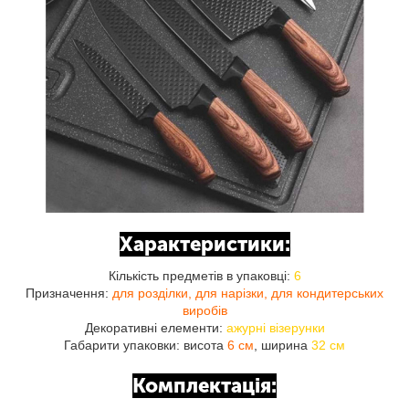
Характеристики:
Кількість предметів в упаковці:
6
Призначення:
для розділки, для нарізки, для кондитерських
виробів
Декоративні елементи:
ажурні візерунки
Габарити упаковки: висота
6 см
, ширина
32 см
Комплектація: