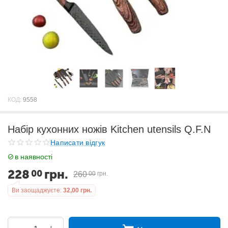
КОД:
9558
Набір кухонних ножів Kitchen utensils Q.F.N
Написати відгук
в наявності
228
грн.
00
260
00
грн.
Ви заощаджуєте:
32,00
грн.