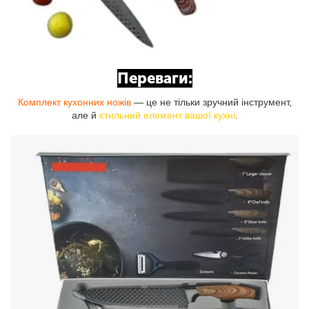
Переваги:
Комплект кухонних ножів
— це не тільки зручний інструмент,
але й
стильний елемент вашої кухні
.